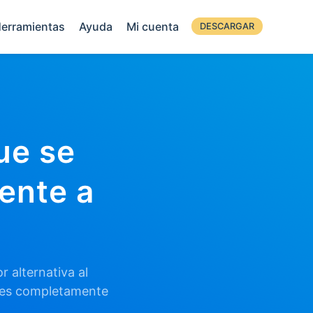
erramientas
Ayuda
Mi cuenta
DESCARGAR
ue se
ente a
 alternativa al
 es completamente