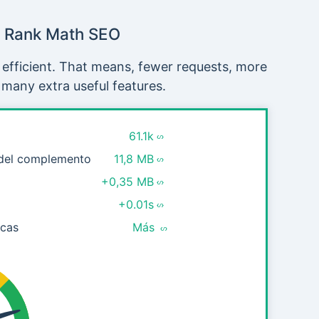
Rank Math SEO
 efficient. That means, fewer requests, more
 many extra useful features.
61.1k
 del complemento
11,8 MB
+0,35 MB
+0.01s
icas
Más