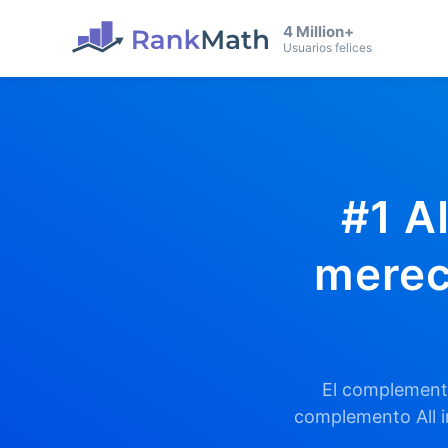
4 Million+
Usuarios felices
#1 A
merec
El complemento
complemento All 