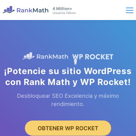
4 Million+
Usuarios felices
¡Potencie su sitio WordPress
con Rank Math y WP Rocket!
Desbloquear SEO Excelencia y máximo
rendimiento.
OBTENER WP ROCKET