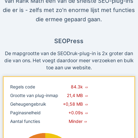
van Rank Math een van de snelste SEO-plug-ins
die er is - zelfs met zo'n enorme lijst met functies
die ermee gepaard gaan.
SEOPress
De mapgrootte van de SEODruk-plug-in is 2x groter dan
die van ons. Het voegt daardoor meer verzoeken en bulk
toe aan uw website.
Regels code
84.3k
Grootte van plug-inmap
21,4 MB
Geheugengebruik
+0,58 MB
Paginasnelheid
+0.09s
Aantal functies
Minder