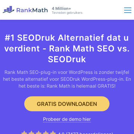
4 Million+
Tevreden gebruikers
#1 SEODruk Alternatief dat u
verdient - Rank Math SEO vs.
SEODruk
Rank Math SEO-plug-in voor WordPress is zonder twijfel
het beste alternatief voor SEODruk WordPress-plug-in. En
het beste is: Rank Math is helemaal GRATIS!
GRATIS DOWNLOADEN
Probeer de demo hier