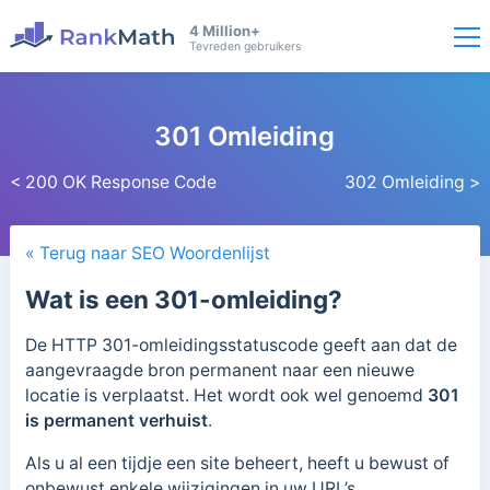
4 Million+
Tevreden gebruikers
301 Omleiding
< 200 OK Response Code
302 Omleiding >
« Terug naar SEO Woordenlijst
Wat is een 301-omleiding?
De HTTP 301-omleidingsstatuscode geeft aan dat de
aangevraagde bron permanent naar een nieuwe
locatie is verplaatst.
Het wordt ook wel genoemd
301
is permanent verhuist
.
Als u al een tijdje een site beheert, heeft u bewust of
onbewust enkele wijzigingen in uw URL’s