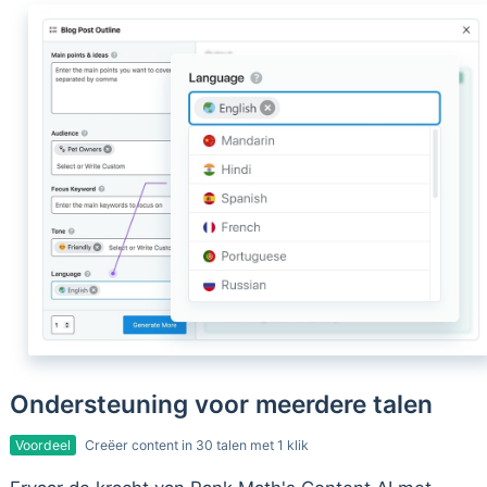
Ondersteuning voor meerdere talen
Voordeel
Creëer content in 30 talen met 1 klik