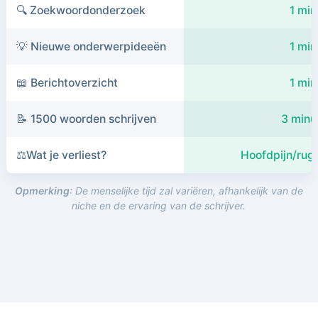
🔍 Zoekwoordonderzoek
1 min
💡 Nieuwe onderwerpideeën
1 min
📖 Berichtoverzicht
1 min
📝 1500 woorden schrijven
3 minu
⚖️Wat je verliest?
Hoofdpijn/rugp
Opmerking
: De menselijke tijd zal variëren, afhankelijk van de
niche en de ervaring van de schrijver.