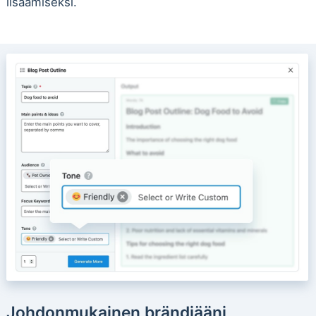
lisäämiseksi.
Johdonmukainen brändiääni