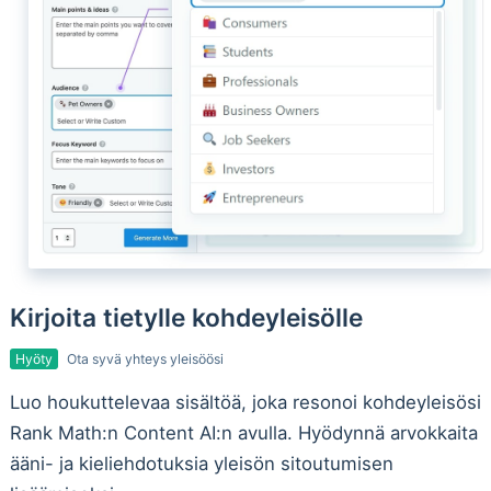
Kirjoita tietylle kohdeyleisölle
Hyöty
Ota syvä yhteys yleisöösi
Luo houkuttelevaa sisältöä, joka resonoi kohdeyleisösi
Rank Math:n Content AI:n avulla. Hyödynnä arvokkaita
ääni- ja kieliehdotuksia yleisön sitoutumisen