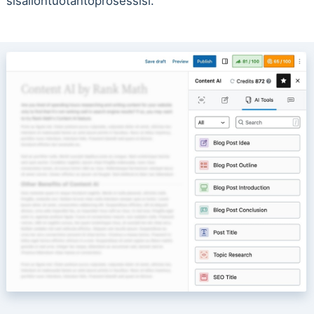
sisällöntuotantoprosessisi.