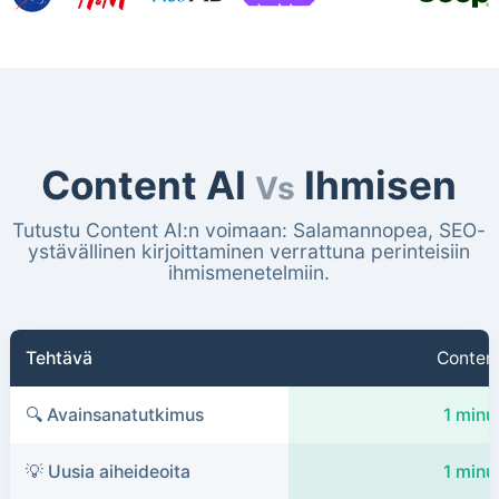
Content AI
Ihmisen
Vs
Tutustu Content AI:n voimaan: Salamannopea, SEO-
ystävällinen kirjoittaminen verrattuna perinteisiin
ihmismenetelmiin.
Tehtävä
Content
🔍 Avainsanatutkimus
1 minu
💡 Uusia aiheideoita
1 minu