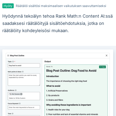
Hyöty
Räätälöi sisältösi maksimaalisen vaikutuksen saavuttamiseksi
Hyödynnä tekoälyn tehoa Rank Math:n Content AI:ssä
saadaksesi räätälöityjä sisältöehdotuksia, jotka on
räätälöity kohdeyleisösi mukaan.