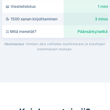
📖 Viestiehdotus
1 minu
📝 1500 sanan kirjoittaminen
3 minuut
⚖️ Mitä menetät?
Päänsärky/selkäk
Huomautus
: Ihmisen aika vaihtelee markkinaraon ja kirjoittajan
kokemuksen mukaan.