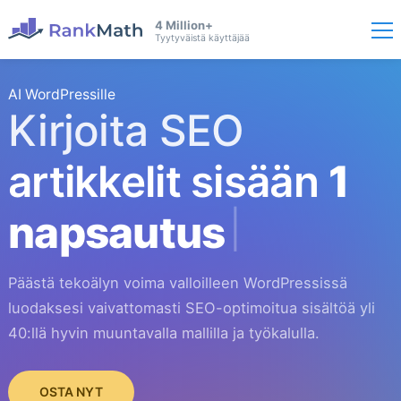
4 Million+
Tyytyväistä käyttäjää
AI WordPressille
Kirjoita SEO
artikkelit sisään
1
napsautus
Päästä tekoälyn voima valloilleen WordPressissä
luodaksesi vaivattomasti SEO-optimoitua sisältöä yli
40:llä hyvin muuntavalla mallilla ja työkalulla.
OSTA NYT