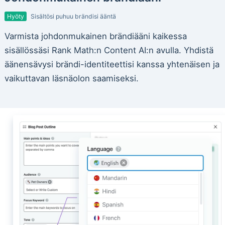
Hyöty
Sisältösi puhuu brändisi ääntä
Varmista johdonmukainen brändiääni kaikessa
sisällössäsi Rank Math:n Content AI:n avulla. Yhdistä
äänensävysi brändi-identiteettisi kanssa yhtenäisen ja
vaikuttavan läsnäolon saamiseksi.