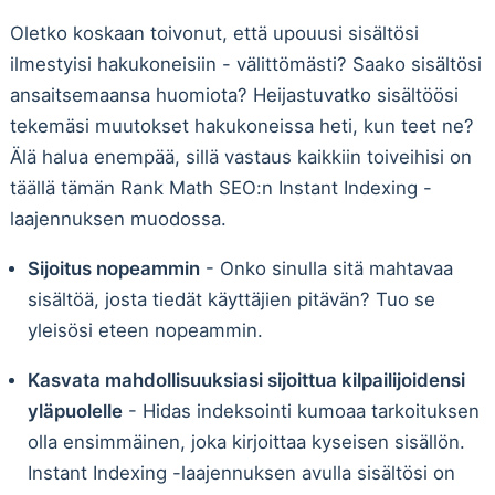
Oletko koskaan toivonut, että upouusi sisältösi
ilmestyisi hakukoneisiin - välittömästi? Saako sisältösi
ansaitsemaansa huomiota? Heijastuvatko sisältöösi
tekemäsi muutokset hakukoneissa heti, kun teet ne?
Älä halua enempää, sillä vastaus kaikkiin toiveihisi on
täällä tämän Rank Math SEO:n Instant Indexing -
laajennuksen muodossa.
Sijoitus nopeammin
- Onko sinulla sitä mahtavaa
sisältöä, josta tiedät käyttäjien pitävän? Tuo se
yleisösi eteen nopeammin.
Kasvata mahdollisuuksiasi sijoittua kilpailijoidensi
yläpuolelle
- Hidas indeksointi kumoaa tarkoituksen
olla ensimmäinen, joka kirjoittaa kyseisen sisällön.
Instant Indexing -laajennuksen avulla sisältösi on