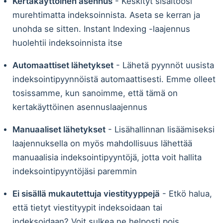
Kertakäyttöinen asennus
- Keskityt sisältöösi
murehtimatta indeksoinnista. Aseta se kerran ja
unohda se sitten. Instant Indexing -laajennus
huolehtii indeksoinnista itse
Automaattiset lähetykset
- Lähetä pyynnöt uusista
indeksointipyynnöistä automaattisesti. Emme olleet
tosissamme, kun sanoimme, että tämä on
kertakäyttöinen asennuslaajennus
Manuaaliset lähetykset
- Lisähallinnan lisäämiseksi
laajennuksella on myös mahdollisuus lähettää
manuaalisia indeksointipyyntöjä, jotta voit hallita
indeksointipyyntöjäsi paremmin
Ei sisällä mukautettuja viestityyppejä
- Etkö halua,
että tietyt viestityypit indeksoidaan tai
indeksoidaan? Voit sulkea ne helposti pois