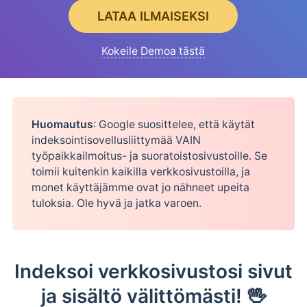
LATAA ILMAISEKSI
Kokeile Demoa tästä
Huomautus
: Google suosittelee, että käytät
indeksointisovellusliittymää VAIN
työpaikkailmoitus- ja suoratoistosivustoille. Se
toimii kuitenkin kaikilla verkkosivustoilla, ja
monet käyttäjämme ovat jo nähneet upeita
tuloksia. Ole hyvä ja jatka varoen.
Indeksoi verkkosivustosi sivut
ja sisältö välittömästi! 🖖