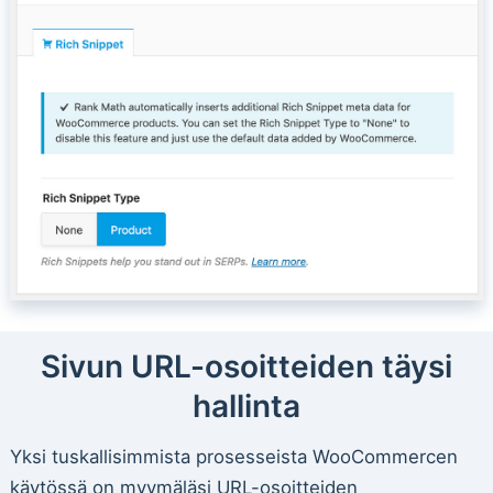
Sivun URL-osoitteiden täysi
hallinta
Yksi tuskallisimmista prosesseista WooCommercen
käytössä on myymäläsi URL-osoitteiden