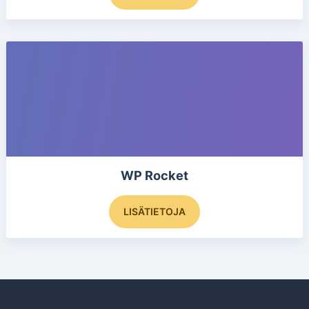
on
useampi
muunnelma.
Voit
tehdä
valinnat
tuotteen
sivulla.
WP Rocket
LISÄTIETOJA