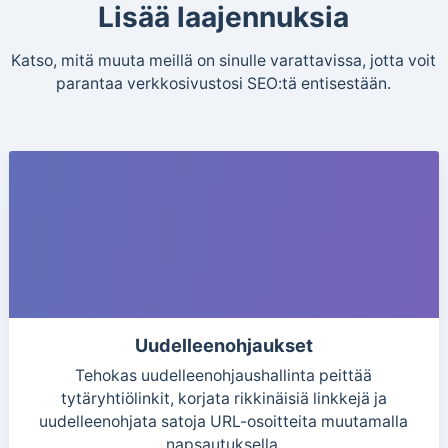
Lisää laajennuksia
Katso, mitä muuta meillä on sinulle varattavissa, jotta voit
parantaa verkkosivustosi SEO:tä entisestään.
Uudelleenohjaukset
Tehokas uudelleenohjaushallinta peittää
tytäryhtiölinkit, korjata rikkinäisiä linkkejä ja
uudelleenohjata satoja URL-osoitteita muutamalla
napsautuksella.