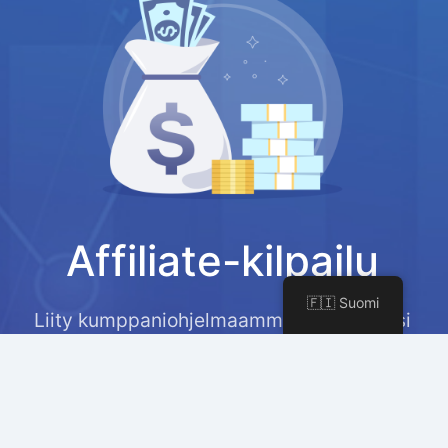
Affiliate-kilpailu
🇫🇮 Suomi
Liity kumppaniohjelmaamme ansaitaksesi
30% kiinteän palkkion jokaisesta myynnistä
ja mahdollisuuden voittaa $200 joka
kuukausi.