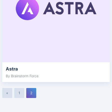
Astra
By Brainstorm Force
«
1
2