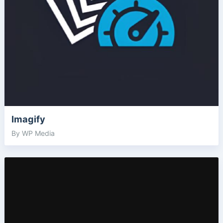
Imagify
By WP Media