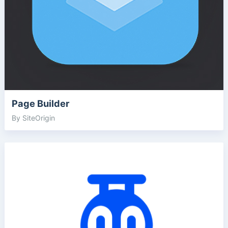
Page Builder
By SiteOrigin