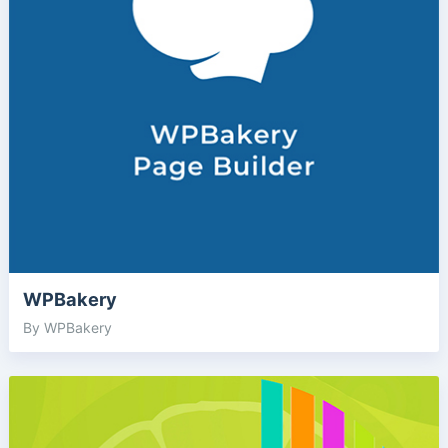
WPBakery
By WPBakery