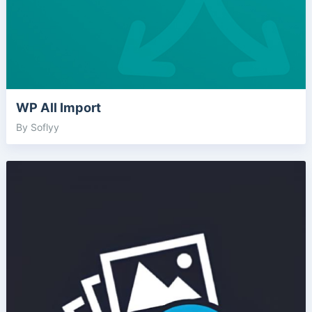
WP All Import
By Soflyy