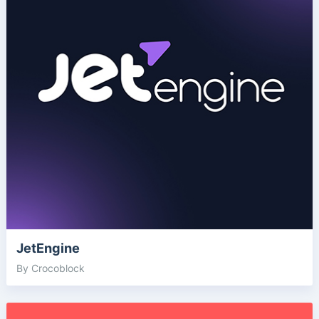
JetEngine
By Crocoblock