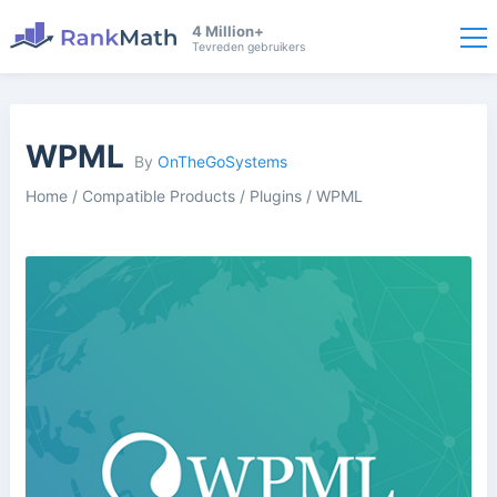
4 Million+
Tevreden gebruikers
WPML
By
OnTheGoSystems
Home
/
Compatible Products
/
Plugins
/
WPML