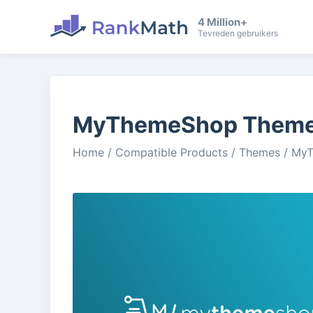
4 Million+
Tevreden gebruikers
MyThemeShop Themes
Home
/
Compatible Products
/
Themes
/
MyT