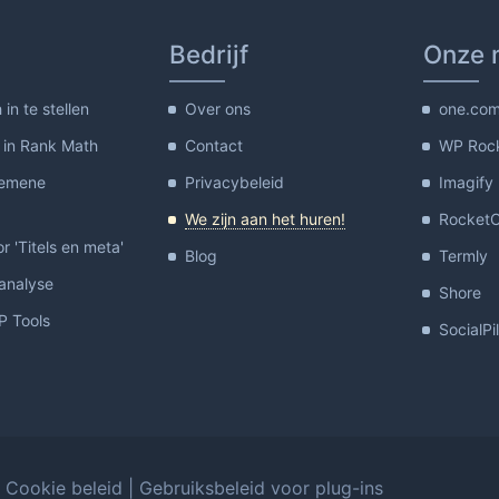
Bedrijf
Onze 
in te stellen
Over ons
one.co
 in Rank Math
Contact
WP Roc
gemene
Privacybeleid
Imagify
We zijn aan het huren!
Rocket
or 'Titels en meta'
Blog
Termly
-analyse
Shore
 Tools
SocialPi
Cookie beleid
|
Gebruiksbeleid voor plug-ins