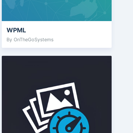
WPML
By OnTheGoSystems