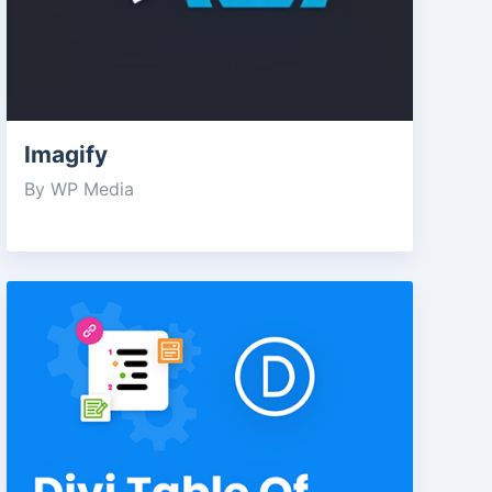
Imagify
By WP Media