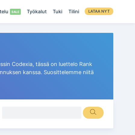
telu
Työkalut
Tuki
Tilini
LATAA NYT
ssin Codexia, tässä on luettelo Rank
aajennuksen kanssa. Suosittelemme niitä