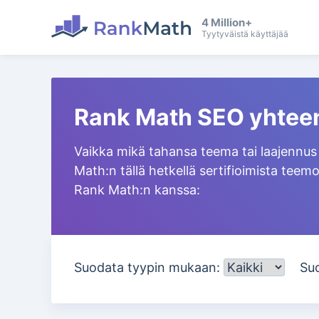
4 Million+
Tyytyväistä käyttäjää
Rank Math SEO yhteen
Vaikka mikä tahansa teema tai laajennus
Math:n tällä hetkellä sertifioimista teemo
Rank Math:n kanssa:
Suodata tyypin mukaan:
Su