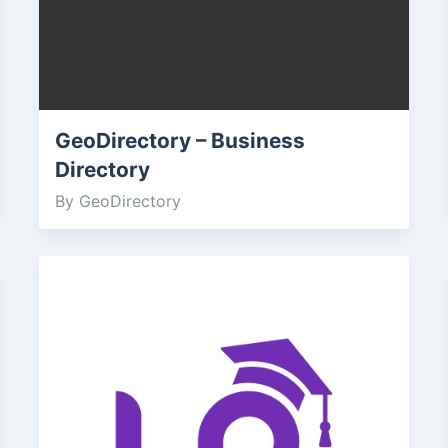
GeoDirectory – Business
Directory
By GeoDirectory