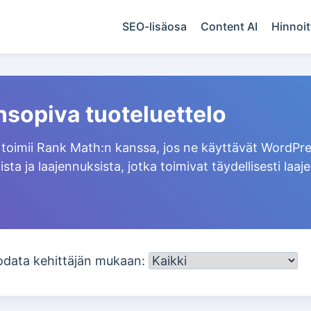
SEO-lisäosa
Content AI
Hinnoit
sopiva tuoteluettelo
 toimii Rank Math:n kanssa, jos ne käyttävät WordPre
ista ja laajennuksista, jotka toimivat täydellisesti l
odata kehittäjän mukaan: