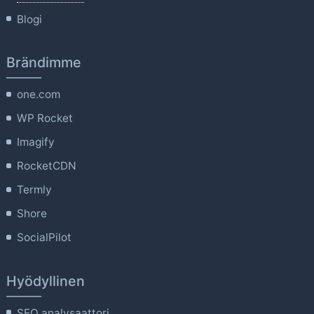
Blogi
Brändimme
one.com
WP Rocket
Imagify
RocketCDN
Termly
Shore
SocialPilot
Hyödyllinen
SEO analysaattori