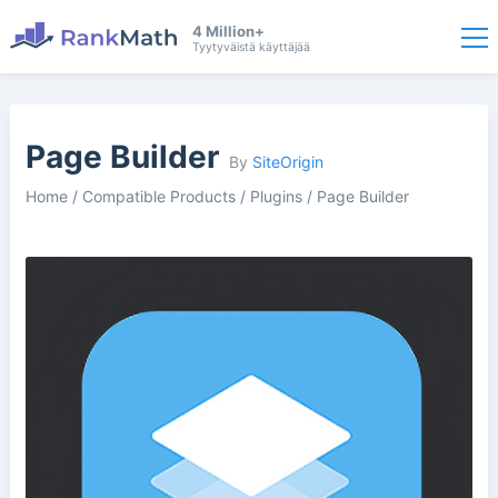
4 Million+
Tyytyväistä käyttäjää
Page Builder
By
SiteOrigin
Home
/
Compatible Products
/
Plugins
/
Page Builder