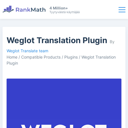
4 Million+
Tyytyväistä käyttäjää
Weglot Translation Plugin
By
Weglot Translate team
Home
/
Compatible Products
/
Plugins
/
Weglot Translation
Plugin