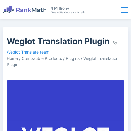
4 Million+
Des utilisateurs satisfaits
Weglot Translation Plugin
By
Weglot Translate team
Home
/
Compatible Products
/
Plugins
/
Weglot Translation
Plugin