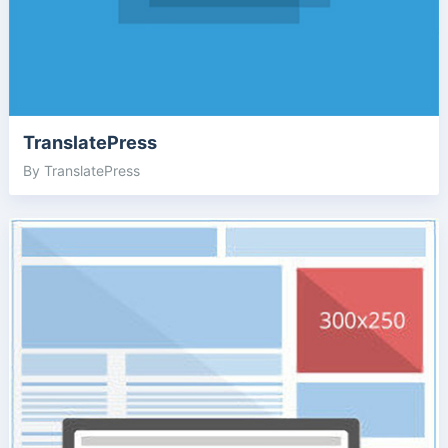
TranslatePress
By TranslatePress