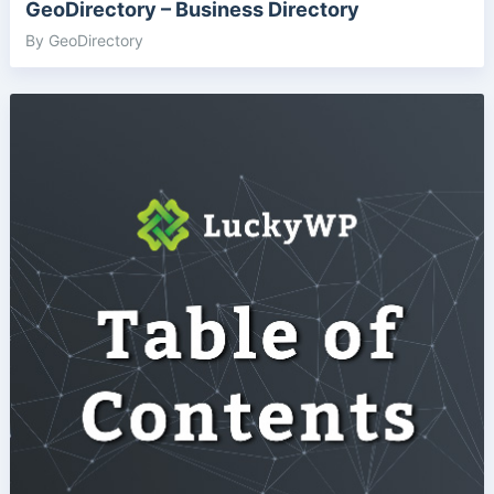
GeoDirectory – Business Directory
By GeoDirectory