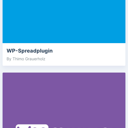
WP-Spreadplugin
By Thimo Grauerholz