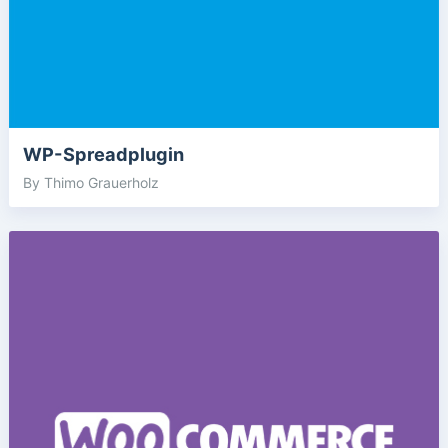
WP-Spreadplugin
By Thimo Grauerholz