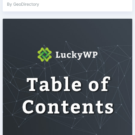
By GeoDirectory