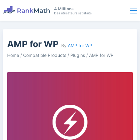
4 Million+
Des utilisateurs satisfaits
AMP for WP
By
AMP for WP
Home
/
Compatible Products
/
Plugins
/
AMP for WP