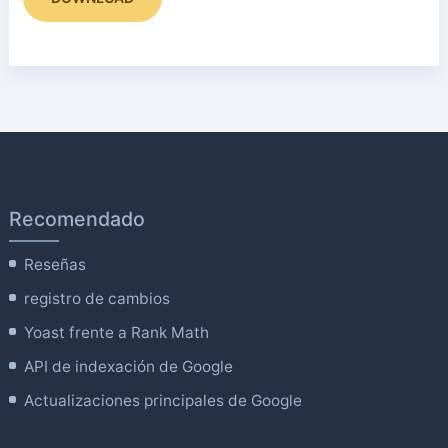
Recomendado
Reseñas
registro de cambios
Yoast frente a Rank Math
API de indexación de Google
Actualizaciones principales de Google