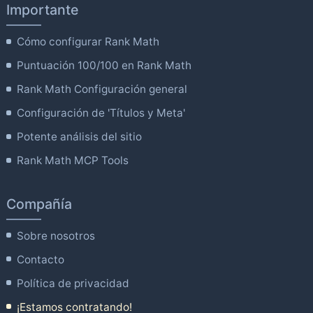
Importante
Cómo configurar Rank Math
Puntuación 100/100 en Rank Math
Rank Math Configuración general
Configuración de 'Títulos y Meta'
Potente análisis del sitio
Rank Math MCP Tools
Compañía
Sobre nosotros
Contacto
Política de privacidad
¡Estamos contratando!