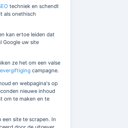
SEO
techniek en schendt
t als onethisch
en kan ertoe leiden dat
al Google uw site
iken ze het om een valse
vergiftiging
campagne.
nhoud en webpagina's op
seconden nieuwe inhoud
ost om te maken en te
en site te scrapen. In
ceerd door de uitgever.