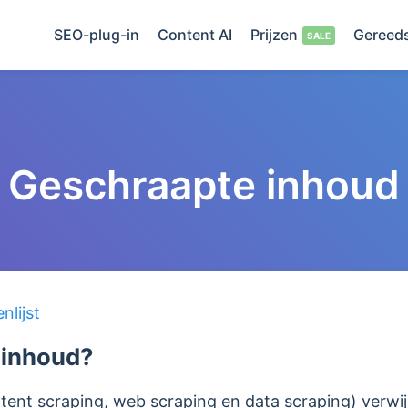
SEO-plug-in
Content AI
Prijzen
Gereed
Geschraapte inhoud
lijst
 inhoud?
tent scraping, web scraping en data scraping)
verwi