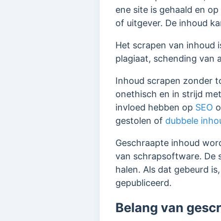
ene site is gehaald en o
of uitgever.
De inhoud ka
Het scrapen van inhoud i
plagiaat, schending van 
Inhoud scrapen zonder to
onethisch en in strijd m
invloed hebben op
SEO
o
gestolen of
dubbele inho
Geschraapte inhoud word
van schrapsoftware. De s
halen. Als dat gebeurd i
gepubliceerd.
Belang van gesc