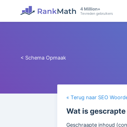
4 Million+
Tevreden gebruikers
< Schema Opmaak
« Terug naar SEO Woorden
Wat is gescrapte
Geschraapte inhoud (
con