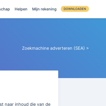
schap
Helpen
Mijn rekening
DOWNLOADEN
Zoekmachine adverteren (SEA) >
jst naar inhoud die van de