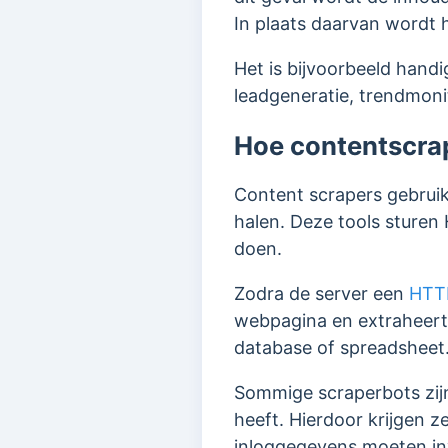
In plaats daarvan wordt 
Het is bijvoorbeeld hand
leadgeneratie, trendmon
Hoe contentscra
Content scrapers gebrui
halen. Deze tools sture
doen.
Zodra de server een
HTT
webpagina en extraheert 
database of spreadsheet
Sommige scraperbots zijn
heeft. Hierdoor krijgen 
inloggegevens moeten inv