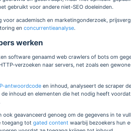
het gebruikt voor andere niet-SEO doeleinden.
ig voor academisch en marketingonderzoek, prijsverge
itoring en
concurrentieanalyse
.
pers werken
ken software genaamd web crawlers of bots om gege
n HTTP-verzoeken naar servers, net zoals een gewon
P-antwoordcode
en inhoud, analyseert de scraper 
de inhoud en elementen die het nodig heeft voordat 
.
 ook geavanceerd genoeg om de gegevens in te vulle
ze toegang tot
gated content
waarbij bezoekers hun e
oeren voordat ze toegang krijgen tot inhoud.