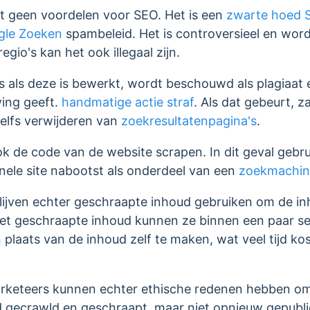
t geen voordelen voor SEO. Het is een
zwarte hoed 
gle Zoeken
spambeleid. Het is controversieel en word
gio's kan het ook illegaal zijn.
s als deze is bewerkt, wordt beschouwd als plagiaat 
ing geeft.
handmatige actie straf
. Als dat gebeurt, z
elfs verwijderen van
zoekresultatenpagina's
.
 de code van de website scrapen. In dit geval gebru
inele site nabootst als onderdeel van een
zoekmachine
blijven echter geschraapte inhoud gebruiken om de i
 Met geschraapte inhoud kunnen ze binnen een paar 
n plaats van de inhoud zelf te maken, wat veel tijd k
keteers kunnen echter ethische redenen hebben om e
d gecrawld en geschraapt, maar niet opnieuw gepubli