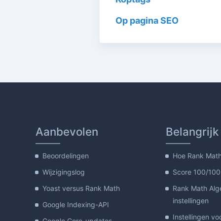
Op pagina SEO
Aanbevolen
Belangrijk
Beoordelingen
Hoe Rank Math 
Wijzigingslog
Score 100/100
Yoast versus Rank Math
Rank Math Al
instellingen
Google Indexing-API
Instellingen vo
Google Core-updates