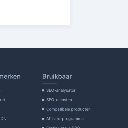
merken
Bruikbaar
m
SEO-analysator
ket
SEO-diensten
Compatibele producten
CDN
Affiliate-programma
Gratis versus PRO