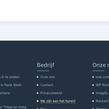
Bedrijf
Onze 
in te stellen
Over ons
one.co
 in Rank Math
Contact
WP Roc
gemene
Privacybeleid
Imagify
We zijn aan het huren!
Rocket
or 'Titels en meta'
Blog
Termly