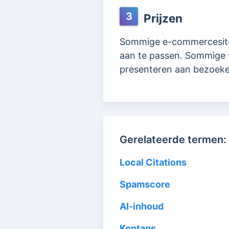
3
Prijzen
Sommige e-commercesites
aan te passen. Sommige v
presenteren aan bezoekers
Gerelateerde termen:
Local Citations
Spamscore
AI-inhoud
Koptags