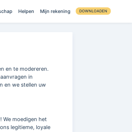
schap
Helpen
Mijn rekening
DOWNLOADEN
en en te modereren.
 aanvragen in
 en we stellen uw
t! We moedigen het
s legitieme, loyale