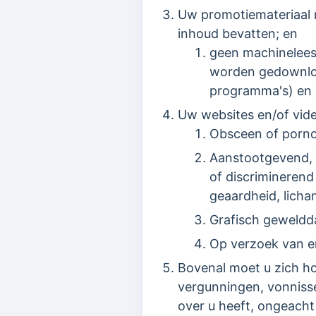
Uw promotiemateriaal m
inhoud bevatten; en
geen machinelees
worden gedownload
programma's) en 
Uw websites en/of vid
Obsceen of porno
Aanstootgevend, god
of discriminerend 
geaardheid, licha
Grafisch geweldda
Op verzoek van e
Bovenal moet u zich ho
vergunningen, vonnissen
over u heeft, ongeacht