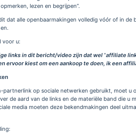
pmerken, lezen en begrijpen”.
dit dat alle openbaarmakingen volledig vóór of in de
nen.
d voor u:
links in dit bericht/video zijn dat wel
“
affiliate li
kt en ervoor kiest om een aankoop te doen, ik een aff
ken
artnerlink op sociale netwerken gebruikt, moet u o
r de aard van de links en de materiële band die u me
ciale media moeten deze bekendmakingen deel uitma
ling: