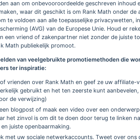
aden aan om onbevooroordeelde geschreven inhoud e
e maken, waar dit geschikt is om Rank Math onder de 
t om te voldoen aan alle toepasselijke privacywetten, 
cherming (AVG) van de Europese Unie. Houd er reke
n een vriend of zakenpartner niet zonder de juiste
k Math publiekelijk promoot.
beelden van veelgebruikte promotiemethoden die wo
rs ter inspiratie:
 of vrienden over Rank Math en geef ze uw affiliate-v
rkelijk gebruikt en het ten zeerste kunt aanbevelen,
or de verwijzing)
f een blogpost of maak een video over een onderwerp
 het zinvol is om dit te doen door terug te linken 
nk en juiste openbaarmaking.
iek met uw sociale netwerkaccounts. Tweet over ons 