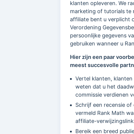
klanten opleveren. We r
marketing of tutorials t
affiliate bent u verplich
Verordening Gegevensbes
persoonlijke gegevens va
gebruiken wanneer u Ran
Hier zijn een paar voor
meest succesvolle partne
Vertel klanten, klanten
weten dat u het daadwe
commissie verdienen vo
Schrijf een recensie o
vermeld Rank Math waar
affiliate-verwijzingsli
Bereik een breed publ