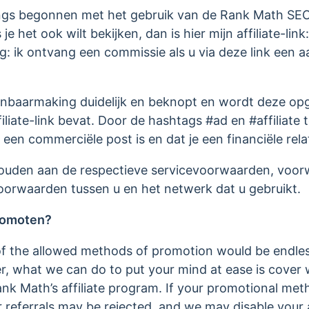
angs begonnen met het gebruik van de Rank Math SEO
je het ook wilt bekijken, dan is hier mijn affiliate-link:
: ik ontvang een commissie als u via deze link een 
penbaarmaking duidelijk en beknopt en wordt deze o
iliate-link bevat. Door de hashtags #ad en #affiliate 
it een commerciële post is en dat je een financiële re
ouden aan de respectieve servicevoorwaarden, voo
 voorwaarden tussen u en het netwerk dat u gebruikt.
promoten?
st of the allowed methods of promotion would be endle
r, what we can do to put your mind at ease is cover w
ank Math’s affiliate program. If your promotional met
ur referrals may be rejected, and we may disable your 