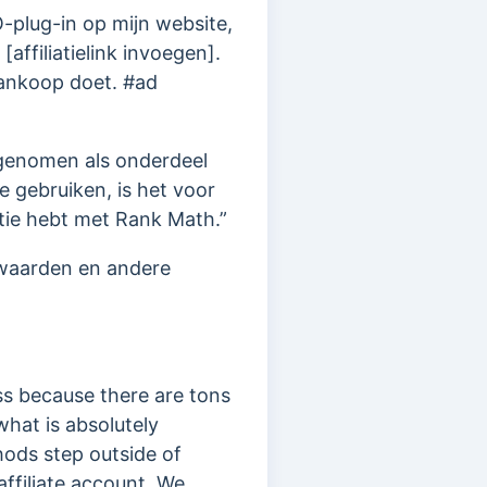
-plug-in op mijn website,
 [affiliatielink invoegen].
aankoop doet. #ad
pgenomen als onderdeel
te gebruiken, is het voor
latie hebt met Rank Math.”
rwaarden en andere
ss because there are tons
hat is absolutely
hods step outside of
affiliate account. We