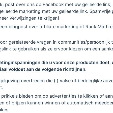
ink, post over ons op Facebook met uw gelieerde lin
gelieerde marketing met uw gelieerde link. Spamvrije 
er verwijzingen te krijgen!
 een blogpost over affiliate marketing of Rank Math e
oor gerelateerde vragen in communities/persoonlijk
gslink te gebruiken als ze ervoor kiezen om een aan
etinginspanningen die u voor onze producten doet, d
iaal voldoet aan de volgende richtlijnen.
lgeving overtreden die (i) valse of bedrieglijke adver
t.
prikkels bieden om op advertenties te klikken of aan
en of prijzen kunnen winnen of automatisch meedoen
akes.