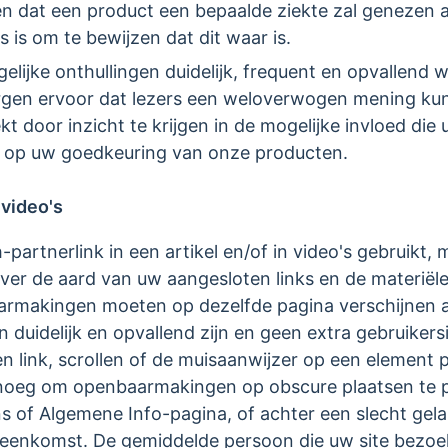
en dat een product een bepaalde ziekte zal genezen a
 is om te bewijzen dat dit waar is.
lijke onthullingen duidelijk, frequent en opvallend 
en ervoor dat lezers een weloverwogen mening kun
ekt door inzicht te krijgen in de mogelijke invloed di
n op uw goedkeuring van onze producten.
 video's
artnerlink in een artikel en/of in video's gebruikt, 
r de aard van uw aangesloten links en de materiële
armakingen moeten op dezelfde pagina verschijnen al
 duidelijk en opvallend zijn en geen extra gebruikers
en link, scrollen of de muisaanwijzer op een element
genoeg om openbaarmakingen op obscure plaatsen te p
 of Algemene Info-pagina, of achter een slecht gelab
enkomst. De gemiddelde persoon die uw site bezoe