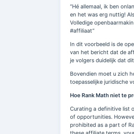
“Hé allemaal, ik ben onl
en het was erg nuttig! Als 
Volledige openbaarmaking
#affiliaat”
In dit voorbeeld is de o
van het bericht dat de aff
je volgers duidelijk dat d
Bovendien moet u zich h
toepasselijke juridische
Hoe Rank Math niet te 
Curating a definitive li
of opportunities. Howeve
prohibited as a part of R
these affiliate terms, yo