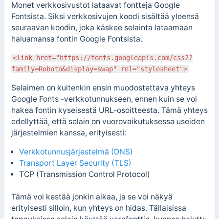
Monet verkkosivustot lataavat fontteja Google
Fontsista. Siksi verkkosivujen koodi sisältää yleensä
seuraavan koodin, joka käskee selainta lataamaan
haluamansa fontin Google Fontsista.
<link href="https://fonts.googleapis.com/css2?
family=Roboto&display=swap" rel="stylesheet">
Selaimen on kuitenkin ensin muodostettava yhteys
Google Fonts -verkkotunnukseen, ennen kuin se voi
hakea fontin kyseisestä URL-osoitteesta.
Tämä yhteys
edellyttää, että selain on vuorovaikutuksessa useiden
järjestelmien kanssa, erityisesti:
Verkkotunnusjärjestelmä (DNS)
Transport Layer Security (TLS)
TCP (Transmission Control Protocol)
Tämä voi kestää jonkin aikaa, ja se voi näkyä
erityisesti silloin, kun yhteys on hidas.
Tällaisissa