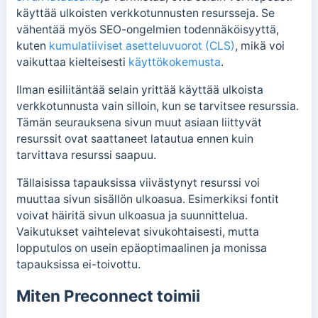
käyttää ulkoisten verkkotunnusten resursseja. Se
vähentää myös SEO-ongelmien todennäköisyyttä,
kuten
kumulatiiviset asetteluvuorot (CLS)
, mikä voi
vaikuttaa kielteisesti
käyttökokemusta
.
Ilman esiliitäntää selain yrittää käyttää ulkoista
verkkotunnusta vain silloin, kun se tarvitsee resurssia.
Tämän seurauksena sivun muut asiaan liittyvät
resurssit ovat saattaneet latautua ennen kuin
tarvittava resurssi saapuu.
Tällaisissa tapauksissa viivästynyt resurssi voi
muuttaa sivun sisällön ulkoasua. Esimerkiksi fontit
voivat häiritä sivun ulkoasua ja suunnittelua.
Vaikutukset vaihtelevat sivukohtaisesti, mutta
lopputulos on usein epäoptimaalinen ja monissa
tapauksissa ei-toivottu.
Miten Preconnect toimii