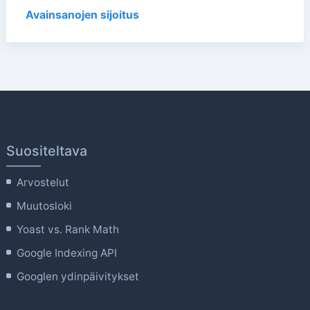
Avainsanojen sijoitus
Suositeltava
Arvostelut
Muutosloki
Yoast vs. Rank Math
Google Indexing API
Googlen ydinpäivitykset