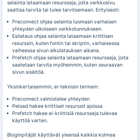
selainta lataamaan resursseja, joita verkkosivu
saattaa tarvita tai tulee tarvitsemaan.
Erityisesti:
Preconnect ohjaa selainta luomaan varhaisen
yhteyden ulkoiseen verkkotunnukseen.
Esilataus ohjaa selainta lataamaan kriittisen
resurssin, kuten fontin tai skriptin, varhaisessa
vaiheessa sivun alkulatauksen aikana.
Prefetch ohjaa selainta lataamaan resursseja, joita
saatetaan tarvita myöhemmin, kuten seuraavan
sivun sisältöä.
Yksinkertaisemmin, ei-teknisin termein:
Preconnect valmistelee yhteyden
Peload hakee kriittiset resurssit ajoissa
Prefetch hakee ei-kriittisiä resursseja tulevaa
käyttöä varten.
Bloginpitäjät käyttävät yleensä kaikkia kolmea