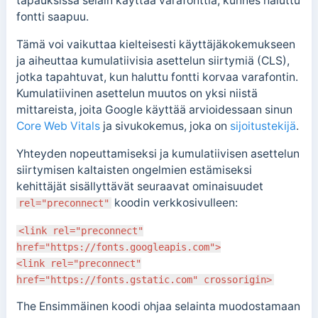
tapauksissa selain käyttää varafonttia, kunnes haluttu
fontti saapuu.
Tämä voi vaikuttaa kielteisesti käyttäjäkokemukseen
ja aiheuttaa kumulatiivisia asettelun siirtymiä (CLS),
jotka tapahtuvat, kun haluttu fontti korvaa varafontin.
Kumulatiivinen asettelun muutos on yksi niistä
mittareista, joita Google käyttää arvioidessaan sinun
Core Web Vitals
ja sivukokemus, joka on
sijoitustekijä
.
Yhteyden nopeuttamiseksi ja kumulatiivisen asettelun
siirtymisen kaltaisten ongelmien estämiseksi
kehittäjät sisällyttävät seuraavat ominaisuudet
koodin verkkosivulleen:
rel="preconnect"
<link rel="preconnect"
href="https://fonts.googleapis.com">
<link rel="preconnect"
href="https://fonts.gstatic.com" crossorigin>
The
Ensimmäinen koodi ohjaa selainta muodostamaan