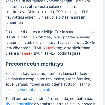
käskee sitä noutamaan komentosarjan.
Tämä voi
aiheuttaa viivettä, koska selaimen on ensin
suoritettava DNS-resoluutio, TCP-kättely ja TLS-
neuvottelu ennen kuin se voi aloittaa resurssin
lataamisen.
Preconnect on resurssivihje. Toisin sanoen se on osa
HTML-direktiivien ryhmää, joka opastaa selaimia
lataamaan verkkosivulla tarvittavat resurssit. Se
On
jota käytetään HTML
tag ja se sijoitetaan
<link>
yleensä
sivun HTML-koodin tagissa.
<head>
Preconnectin merkitys
Kehittäjät käyttävät esiliitäntää yleensä tärkeiden
kolmansien osapuolten resurssien, kuten fonttien,
sovellusrajapintojen ja skriptien käyttöön,
isännöi
ulkoiset verkkotunnukset
.
Tämä auttaa vähentämään latenssia, nopeuttamaan
sivun latausaika
ja varmistaa, että selain voi nopeasti