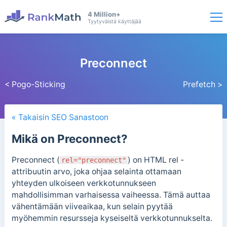
4 Million+
Tyytyväistä käyttäjää
Preconnect
< Pogo-Sticking
Prefetch >
« Takaisin SEO Sanastoon
Mikä on Preconnect?
Preconnect (
)
on HTML rel -
rel="preconnect"
attribuutin arvo, joka ohjaa selainta ottamaan
yhteyden ulkoiseen verkkotunnukseen
mahdollisimman varhaisessa vaiheessa. Tämä auttaa
vähentämään viiveaikaa, kun selain pyytää
myöhemmin resursseja kyseiseltä verkkotunnukselta.