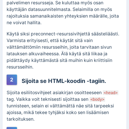
palvelimen resursseja. Se kuluttaa myös osan
käyttäjän datasuunnitelmasta. Selaimilla on myös
rajoituksia samanaikaisten yhteyksien määrälle, joita
ne voivat hallita.
Käytä siksi preconnect-resurssivihjettä säästeliäästi.
Varmista erityisesti, että käytät sitä vain
välttämättömiin resursseihin, joita tarvitaan sivun
latauksen alkuvaiheessa. Älä käytä sitä liikaa ja
pidättäydy käyttämästä sitä muihin kuin kriittisiin
resursseihin.
2
Sijoita se HTML-koodin -tagiin.
Sijoita esiliitosvihjeet asiakirjan osoitteeseen
<head>
tag. Vaikka voit teknisesti sijoittaa sen
<body>
tunnisteen, selain ei välttämättä näe sitä tarpeeksi
ajoissa, mikä tekee tyhjäksi koko sen lisäämisen
tarkoituksen.