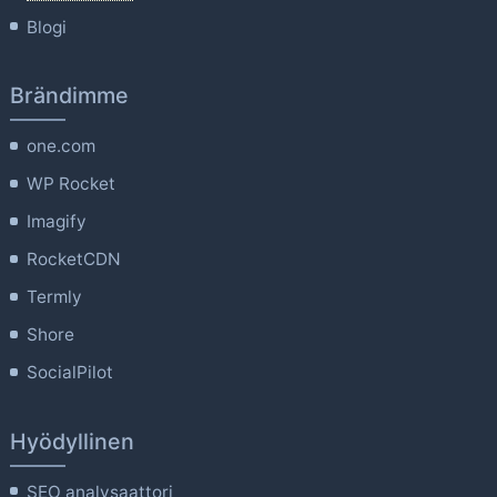
Blogi
Brändimme
one.com
WP Rocket
Imagify
RocketCDN
Termly
Shore
SocialPilot
Hyödyllinen
SEO analysaattori