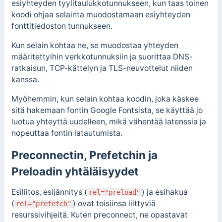
esiyhteyden tyylitaulukkotunnukseen, kun taas toinen
koodi ohjaa selainta muodostamaan esiyhteyden
fonttitiedoston tunnukseen.
Kun selain kohtaa ne, se muodostaa yhteyden
määritettyihin verkkotunnuksiin ja suorittaa DNS-
ratkaisun, TCP-kättelyn ja TLS-neuvottelut niiden
kanssa.
Myöhemmin, kun selain kohtaa koodin, joka käskee
sitä hakemaan fontin Google Fontsista, se käyttää jo
luotua yhteyttä uudelleen, mikä vähentää latenssia ja
nopeuttaa fontin latautumista.
Preconnectin, Prefetchin ja
Preloadin yhtäläisyydet
Esiliitos, esijännitys (
) ja esihakua
rel="preload"
(
) ovat toisiinsa liittyviä
rel="prefetch"
resurssivihjeitä. Kuten preconnect, ne opastavat