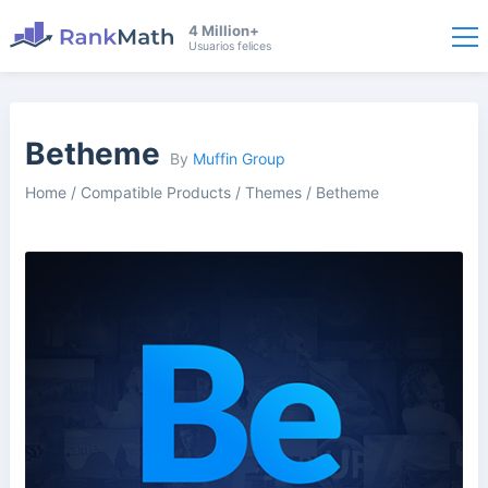
4 Million+
Usuarios felices
Betheme
By
Muffin Group
Home
/
Compatible Products
/
Themes
/
Betheme