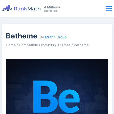
4 Million+
Utenti felici
Betheme
By
Muffin Group
Home
/
Compatible Products
/
Themes
/
Betheme