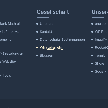
Gesellschaft
Unser
 Rank Math ein
Über uns
one.co
0 in Rank Math
Kontakt
WP Roc
gemeine
Datenschutz-Bestimmungen
Imagify
Wir stellen ein!
Rocket
“-Einstellungen
Bloggen
Termly
e Website-
Shore
SocialPi
 Tools