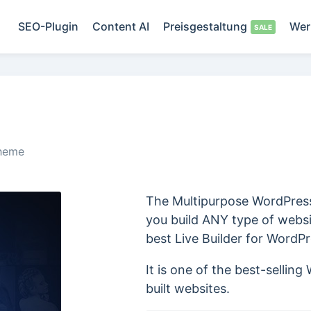
SEO-Plugin
Content AI
Preisgestaltung
Wer
heme
The Multipurpose WordPre
you build ANY type of websit
best Live Builder for WordP
It is one of the best-selli
built websites.