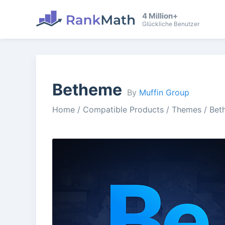
4 Million+
Glückliche Benutzer
Betheme
By
Muffin Group
Home
/
Compatible Products
/
Themes
/
Bet