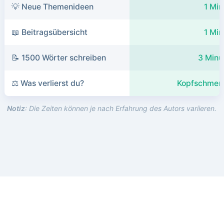
💡 Neue Themenideen
1 Min
📖 Beitragsübersicht
1 Min
📝 1500 Wörter schreiben
3 Minu
⚖️ Was verlierst du?
Kopfschmer
Notiz
: Die Zeiten können je nach Erfahrung des Autors variieren.