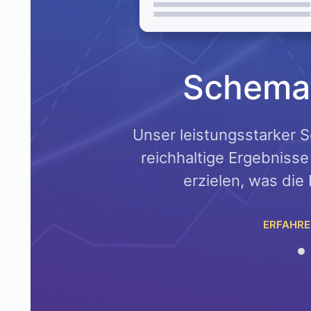
RO
Schema
k Math PRO
Unser leistungsstarker S
ngbemühungen
reichhaltige Ergebniss
erzielen, was die 
ERFAHRE