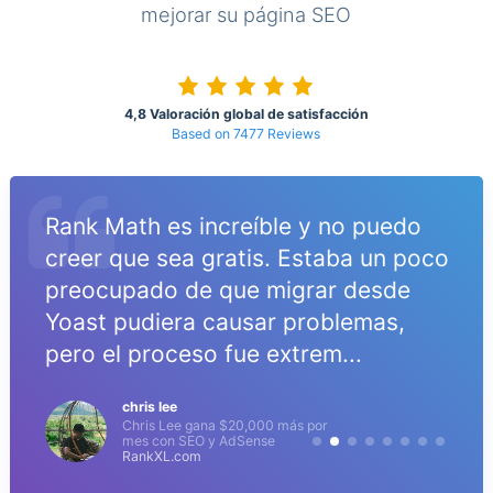
mejorar su página SEO
4,8 Valoración global de satisfacción
Based on 7477 Reviews
Rank Math es increíble y no puedo
creer que sea gratis. Estaba un poco
preocupado de que migrar desde
Yoast pudiera causar problemas,
pero el proceso fue extrem...
chris lee
Chris Lee gana $20,000 más por
mes con SEO y AdSense
RankXL.com