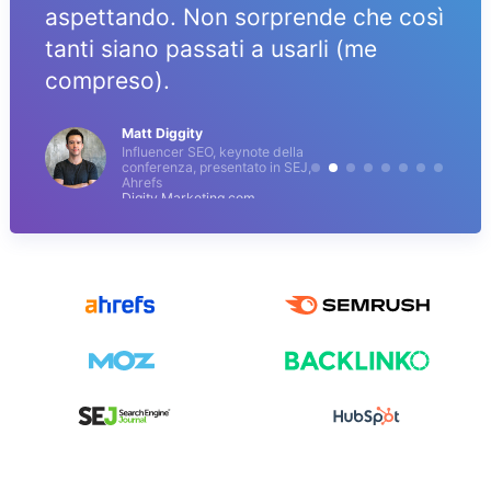
aspettando. Non sorprende che così
tanti siano passati a usarli (me
compreso).
Matt Diggity
Influencer SEO, keynote della
conferenza, presentato in SEJ,
Ahrefs
Digity Marketing.com