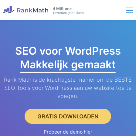
4 Million+
Tevreden gebruikers
SEO voor WordPress
Makkelijk gemaakt
Rank Math is de krachtigste manier om de BESTE
SEO-tools voor WordPress aan uw website toe te
voegen.
GRATIS DOWNLOADEN
Probeer de demo hier