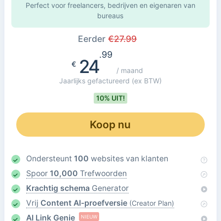
Perfect voor freelancers, bedrijven en eigenaren van
bureaus
Eerder
€
27.99
.99
24
€
/ maand
Jaarlijks gefactureerd
(ex BTW)
10% UIT!
Koop nu
Ondersteunt
100
websites van klanten
Spoor
10,000
Trefwoorden
Krachtig schema
Generator
Vrij
Content AI-proefversie
(Creator Plan)
AI Link Genie
NIEUW