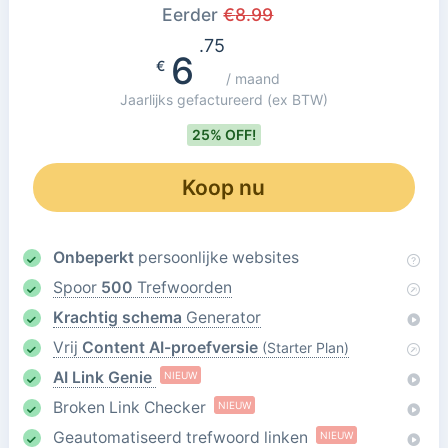
Eerder
€
8.99
.75
6
€
/ maand
Jaarlijks gefactureerd
(ex BTW)
25% OFF!
Koop nu
Onbeperkt
persoonlijke websites
Spoor
500
Trefwoorden
Krachtig schema
Generator
Vrij
Content AI-proefversie
(Starter Plan)
AI Link Genie
NIEUW
Broken Link Checker
NIEUW
Geautomatiseerd trefwoord linken
NIEUW