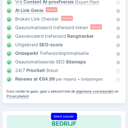
Vrij
Content AI-proefversie
(Expert Plan)
AI Link Genie
NIEUW
Broken Link Checker
NIEUW
Geautomatiseerd trefwoord linken
NIEUW
Geavanceerd trefwoord
Rangtracker
Uitgebreid
SEO-score
Onbeperkt
Trefwoordoptimalisatie
Geautomatiseerde SEO
Sitemaps
24/7
Prioriteit
Steun
Renews at
€
64.99
per maand + belastingen
Door verder te gaan, gaat u akkoord met de
algemene voorwaarden
en
Privacybeleid
Meest populair
BEDRIJF