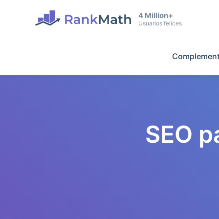
4 Million+
Usuarios felices
Complement
SEO p