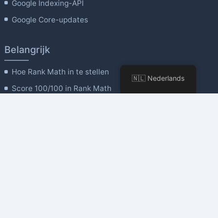
Google Indexing-API
Google Core-updates
Belangrijk
Hoe Rank Math in te stellen
🇳🇱 Nederlands
Score 100/100 in Rank Math
Rank Math Algemene instellingen
Instellingen voor 'Titels en meta'
Krachtige site-analyse
Rank Math MCP Tools
Bedrijf
Over ons