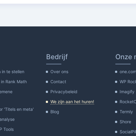
Bedrijf
Onze 
in te stellen
Over ons
one.co
 in Rank Math
Contact
WP Roc
gemene
Privacybeleid
Imagify
We zijn aan het huren!
Rocket
or 'Titels en meta'
Blog
Termly
-analyse
Shore
 Tools
SocialPi