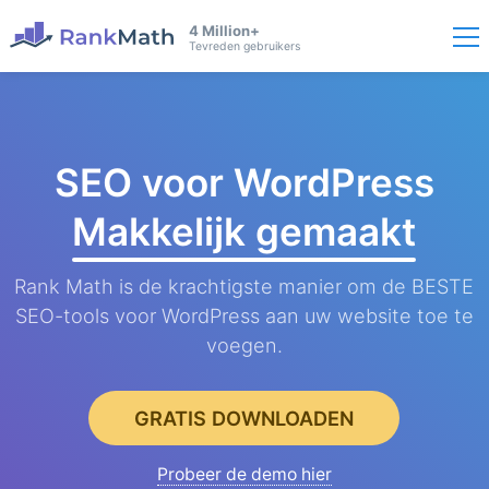
4 Million+
Tevreden gebruikers
SEO voor WordPress
Makkelijk gemaakt
Rank Math is de krachtigste manier om de BESTE
SEO-tools voor WordPress aan uw website toe te
voegen.
GRATIS DOWNLOADEN
Probeer de demo hier