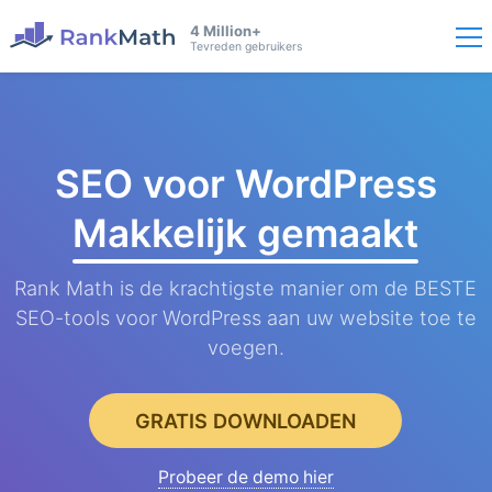
4 Million+
Tevreden gebruikers
SEO voor WordPress
Makkelijk gemaakt
Rank Math is de krachtigste manier om de BESTE
SEO-tools voor WordPress aan uw website toe te
voegen.
GRATIS DOWNLOADEN
Probeer de demo hier