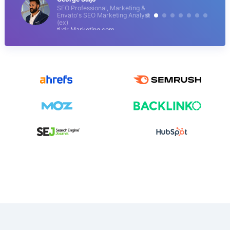
SEO Professional, Marketing &
Envato's SEO Marketing Analyst
(ex)
tl;dr Marketing.com