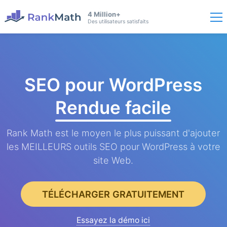
4 Million+
Des utilisateurs satisfaits
SEO pour WordPress
Rendue facile
Rank Math est le moyen le plus puissant d'ajouter
les MEILLEURS outils SEO pour WordPress à votre
site Web.
TÉLÉCHARGER GRATUITEMENT
Essayez la démo ici