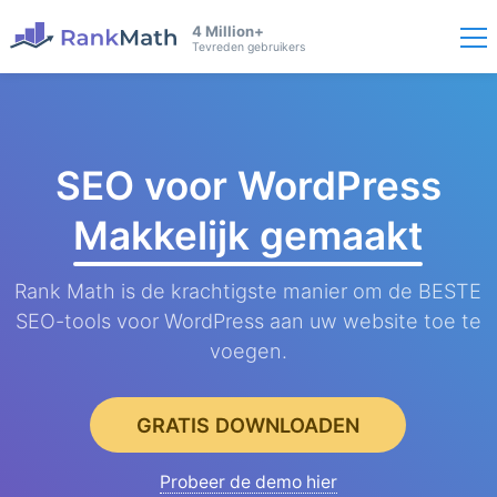
4 Million+
Tevreden gebruikers
SEO voor WordPress
Makkelijk gemaakt
Rank Math is de krachtigste manier om de BESTE
SEO-tools voor WordPress aan uw website toe te
voegen.
GRATIS DOWNLOADEN
Probeer de demo hier