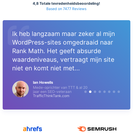
4,8 Totale tevredenheidsbeoordeling!
Based on 7477 Reviews
Ik heb langzaam maar zeker al mijn
WordPress-sites omgedraaid naar
Rank Math. Het geeft absurde
waardeniveaus, vertraagt mijn site
niet en komt niet met...
Ian Howells
Mede-oprichter van TTT & al 20
jaar een SEO-veteraan
TrafficThinkTank.com