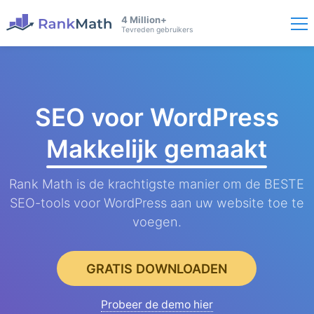
4 Million+
Tevreden gebruikers
SEO voor WordPress
Makkelijk gemaakt
Rank Math is de krachtigste manier om de BESTE
SEO-tools voor WordPress aan uw website toe te
voegen.
GRATIS DOWNLOADEN
Probeer de demo hier