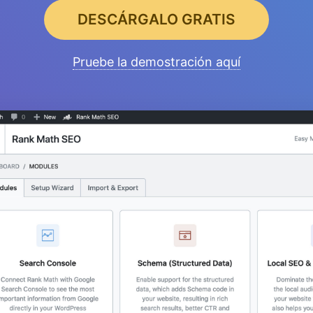
DESCÁRGALO GRATIS
Pruebe la demostración aquí