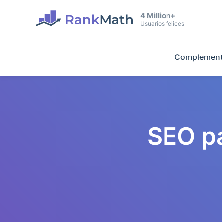
4 Million+
Usuarios felices
Complement
SEO p