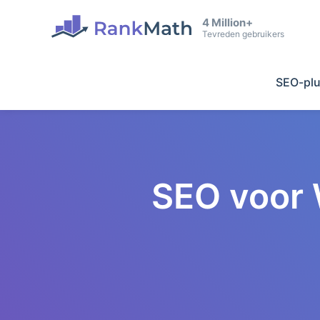
4 Million+
Tevreden gebruikers
SEO-plu
SEO voor