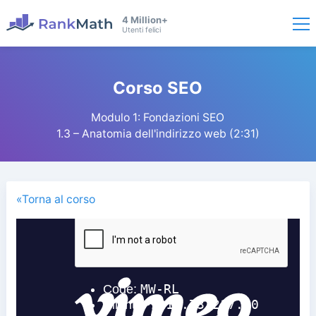
4 Million+
Utenti felici
Corso SEO
Modulo 1: Fondazioni SEO
1.3 – Anatomia dell'indirizzo web (2:31)
«Torna al corso