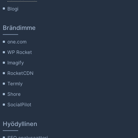
Blogi
Brändimme
one.com
WP Rocket
Imagify
RocketCDN
Termly
Shore
SocialPilot
Hyödyllinen
SEO analysaattori