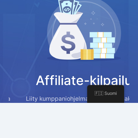
Affiliate-kilpailu
🇫🇮 Suomi
Liity kumppaniohjelmaamme ansaitaksesi
30% kiinteän palkkion jokaisesta myynnistä
ja mahdollisuuden voittaa $200 joka
kuukausi.