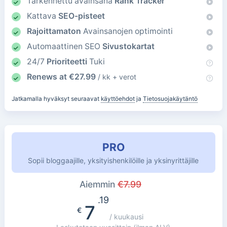
Tarkennettu avainsana
Rank Tracker
Kattava
SEO-pisteet
Rajoittamaton
Avainsanojen optimointi
Automaattinen SEO
Sivustokartat
24/7
Prioriteetti
Tuki
Renews at
€
27.99
/ kk + verot
Jatkamalla hyväksyt seuraavat
käyttöehdot
ja
Tietosuojakäytäntö
PRO
Sopii bloggaajille, yksityishenkilöille ja yksinyrittäjille
Aiemmin
€
7.99
.19
7
€
/ kuukausi