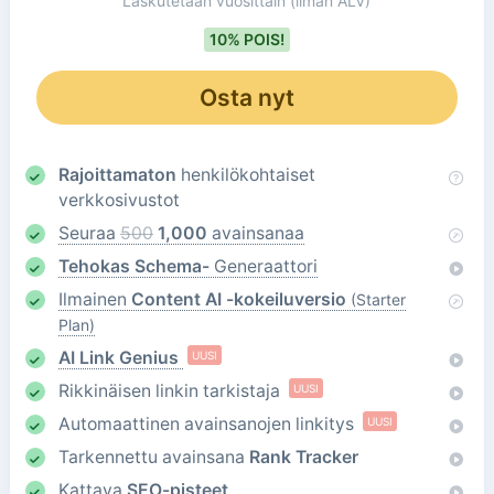
Laskutetaan vuosittain
(ilman ALV)
10% POIS!
Osta nyt
Rajoittamaton
henkilökohtaiset
verkkosivustot
Seuraa
500
1,000
avainsanaa
Tehokas Schema-
Generaattori
Ilmainen
Content AI -kokeiluversio
(Starter
Plan)
AI Link Genius
UUSI
Rikkinäisen linkin tarkistaja
UUSI
Automaattinen avainsanojen linkitys
UUSI
Tarkennettu avainsana
Rank Tracker
Kattava
SEO-pisteet