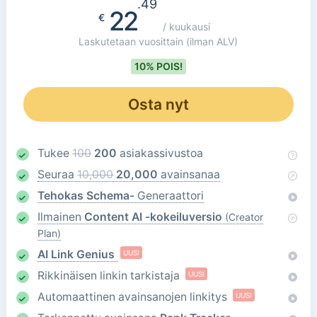
.49
22
€
/ kuukausi
Laskutetaan vuosittain
(ilman ALV)
10% POIS!
Osta nyt
Tukee
100
200
asiakassivustoa
Seuraa
10,000
20,000
avainsanaa
Tehokas Schema-
Generaattori
Ilmainen
Content AI -kokeiluversio
(Creator
Plan)
AI Link Genius
UUSI
Rikkinäisen linkin tarkistaja
UUSI
Automaattinen avainsanojen linkitys
UUSI