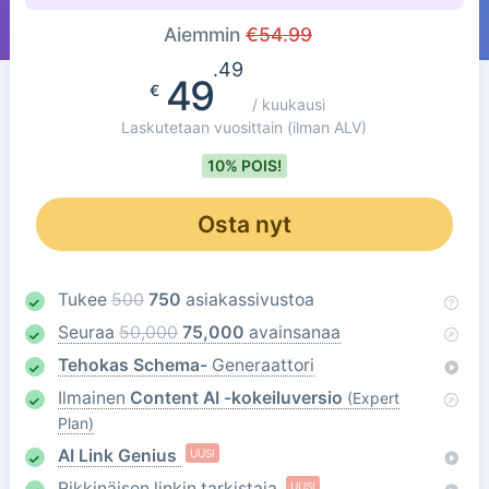
Aiemmin
€
54.99
.49
49
€
/ kuukausi
Laskutetaan vuosittain
(ilman ALV)
10% POIS!
Osta nyt
Tukee
500
750
asiakassivustoa
Seuraa
50,000
75,000
avainsanaa
Tehokas Schema-
Generaattori
Ilmainen
Content AI -kokeiluversio
(Expert
Plan)
AI Link Genius
UUSI
Rikkinäisen linkin tarkistaja
UUSI