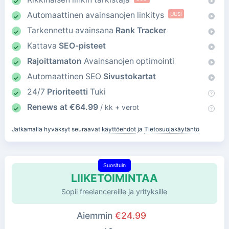
Automaattinen avainsanojen linkitys
UUSI
Tarkennettu avainsana
Rank Tracker
Kattava
SEO-pisteet
Rajoittamaton
Avainsanojen optimointi
Automaattinen SEO
Sivustokartat
24/7
Prioriteetti
Tuki
Renews at
€
64.99
/ kk + verot
Jatkamalla hyväksyt seuraavat
käyttöehdot
ja
Tietosuojakäytäntö
Suosituin
LIIKETOIMINTAA
Sopii freelancereille ja yrityksille
Aiemmin
€
24.99