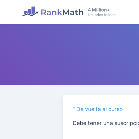
4 Million+
Usuarios felices
" De vuelta al curso
Debe tener una suscripci