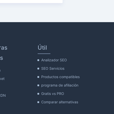
ras
Útil
s
Analizador SEO
SEO Servicios
m
Productos compatibles
ket
programa de afiliación
Gratis vs PRO
CDN
Comparar alternativas