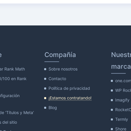
e
Compañía
Nuest
marca
ar Rank Math
Sobre nosotros
0/100 en Rank
Contacto
one.co
Política de privacidad
WP Roc
figuración
¡Estamos contratando!
Imagify
Blog
Rocket
e 'Títulos y Meta'
Termly
 del sitio
Shore