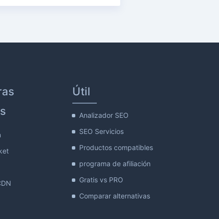
ras
Útil
s
Analizador SEO
SEO Servicios
m
Productos compatibles
ket
programa de afiliación
Gratis vs PRO
CDN
Comparar alternativas