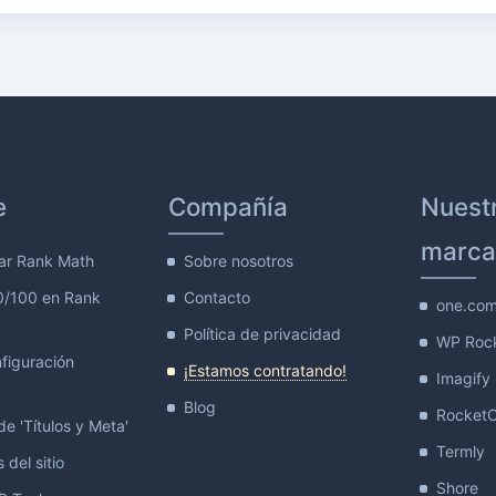
e
Compañía
Nuest
marca
ar Rank Math
Sobre nosotros
0/100 en Rank
Contacto
one.co
Política de privacidad
WP Roc
figuración
¡Estamos contratando!
Imagify
Blog
Rocket
e 'Títulos y Meta'
Termly
 del sitio
Shore