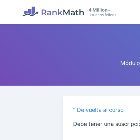
4 Million+
Usuarios felices
Módulo 
" De vuelta al curso
Debe tener una suscripci