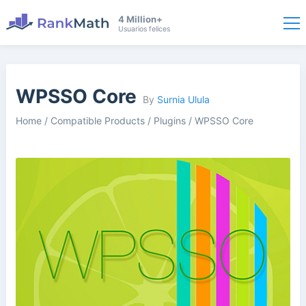
4 Million+
Usuarios felices
WPSSO Core
By
Surnia Ulula
Home
/
Compatible Products
/
Plugins
/
WPSSO Core