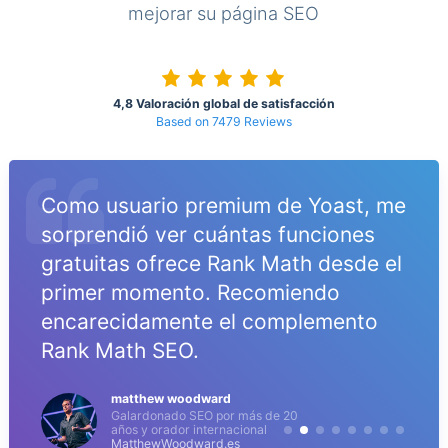
mejorar su página SEO
4,8 Valoración global de satisfacción
Based on 7479 Reviews
Como usuario premium de Yoast, me
o
sorprendió ver cuántas funciones
gratuitas ofrece Rank Math desde el
primer momento. Recomiendo
encarecidamente el complemento
Rank Math SEO.
matthew woodward
Galardonado SEO por más de 20
años y orador internacional
MatthewWoodward.es